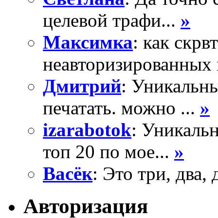
целевой трафи...
»
Максимка
: как скрв
неавторизированных 
Дмитрий
: Уникальны
печатать. можно ...
»
izarabotok
: Уникаль
топ 20 по мое...
»
Васёк
: Это три, два, 
Авторизация